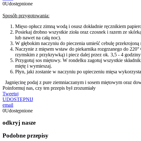
0
Udostępnione
Sposób przygotowania:
Mięso opłucz zimną wodą i osusz dokładnie ręcznikiem papiero
Posiekaj drobno wszystkie zioła oraz czosnek i razem ze skó
lub nawet na całą noc).
W głębokim naczyniu do pieczenia umieść cebulę przekrojoną n
Naczynie z mięsem wstaw do piekarnika rozgrzanego do 220° C,
rzymskim z przykrywką) i piecz dalej przez ok. 3,5 - 4 godziny
Przygotuj sos miętowy. W rondelku zagotuj wszystkie składniki
miętę i wymieszaj.
Płyn, jaki zostanie w naczyniu po upieczeniu mięsa wykorzys
Jagnięcinę podaj z pure ziemniaczanym i sosem miętowym oraz d
Poinformuj nas, czy ten przepis był zrozumiały
Tweetuj
UDOSTĘPNIJ
email
0
Udostępnione
odkryj nasze
Podobne przepisy