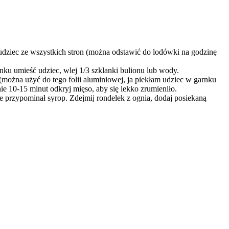
dziec ze wszystkich stron (można odstawić do lodówki na godzinę
ku umieść udziec, wlej 1/3 szklanki bulionu lub wody.
można użyć do tego folii aluminiowej, ja piekłam udziec w garnku
ie 10-15 minut odkryj mięso, aby się lekko zrumieniło.
e przypominał syrop. Zdejmij rondelek z ognia, dodaj posiekaną