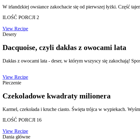
W irlandzkiej owsiance zakochacie się od pierwszej łyżki. Część tajem
ILOŚĆ PORCJI 2
View Recipe
Desery
Dacquoise, czyli dakłas z owocami lata
Dakłas z owocami lata - deser, w którym wszyscy się zakochają! Spos
View Recipe
Pieczenie
Czekoladowe kwadraty milionera
Karmel, czekolada i kruche ciasto. Święta trójca w wypiekach. Wyśmie
ILOŚĆ PORCJI 16
View Recipe
Dania główne