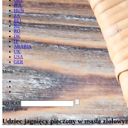
GRE
POL
HUN
ZA
BEL
NL
RO
DK
IT
ARABIA
UK
USA
GER
Menu
SZUKAJ
Dania główne
Udziec jagnięcy pieczony w maśle ziołowy