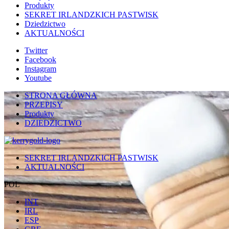
Produkty
SEKRET IRLANDZKICH PASTWISK
Dziedzictwo
AKTUALNOŚCI
Twitter
Facebook
Instagram
Youtube
STRONA GŁÓWNA
PRZEPISY
Produkty
DZIEDZICTWO
SEKRET IRLANDZKICH PASTWISK
AKTUALNOŚCI
POL
INT
IRL
ESP