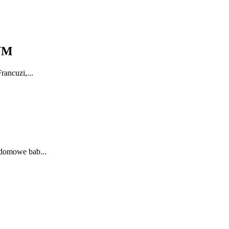
YM
rancuzi,...
 domowe bab...