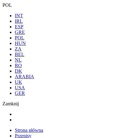
POL
INT
IRL
ESP
GRE
POL
HUN
ZA
BEL
NL
RO
DK
ARABIA
UK
USA
GER
Zamknij
Strona główna
Przepisy