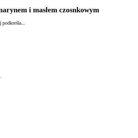
zmarynem i masłem czosnkowym
 podkreśla...
.