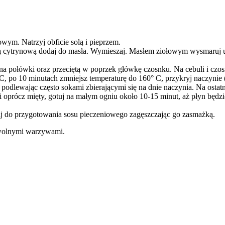
wym. Natrzyj obficie solą i pieprzem.
rką cytrynową dodaj do masła. Wymieszaj. Masłem ziołowym wysmaruj u
a połówki oraz przeciętą w poprzek główkę czosnku. Na cebuli i czosn
 po 10 minutach zmniejsz temperaturę do 160° C, przykryj naczynie (
 podlewając często sokami zbierającymi się na dnie naczynia. Na ostatn
 oprócz mięty, gotuj na małym ogniu około 10-15 minut, aż płyn będzi
taj do przygotowania sosu pieczeniowego zagęszczając go zasmażką.
owolnymi warzywami.