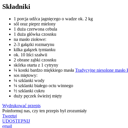
Składniki
1 porcja udźca jagnięcego o wadze ok. 2 kg
sól oraz pieprz mielony
1 duża czerwona cebula
1 duża główka czosnku
na masło ziołowe:
2-3 gałązki rozmarynu
kilka gałązek tymianku
ok. 10 liści szałwii
2 obrane ząbki czosnku
skórka otarta z 1 cytryny
¼ kostki bardzo miękkiego masła
Tradycyjne niesolone masło 
sos miętowy:
¼ szklanki wody
¼ szklanki białego octu winnego
½ szklanki cukru
duży pęczek świeżej mięty
Wydrukować przepis
Poinformuj nas, czy ten przepis był zrozumiały
Tweetuj
UDOSTĘPNIJ
email