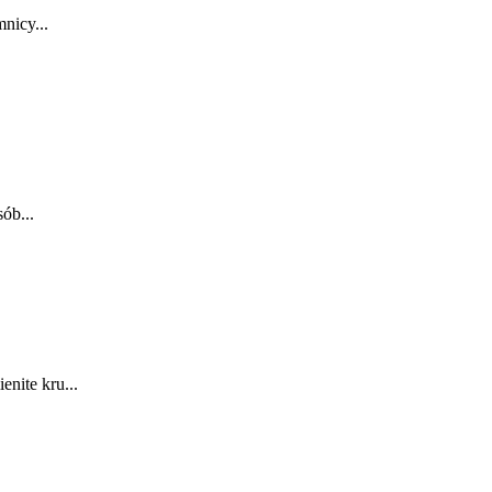
nicy...
ób...
nite kru...