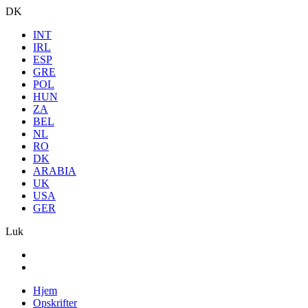
DK
INT
IRL
ESP
GRE
POL
HUN
ZA
BEL
NL
RO
DK
ARABIA
UK
USA
GER
Luk
Hjem
Opskrifter