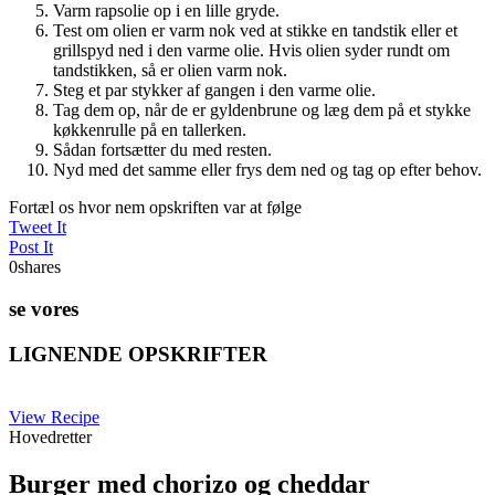
Varm rapsolie op i en lille gryde.
Test om olien er varm nok ved at stikke en tandstik eller et
grillspyd ned i den varme olie. Hvis olien syder rundt om
tandstikken, så er olien varm nok.
Steg et par stykker af gangen i den varme olie.
Tag dem op, når de er gyldenbrune og læg dem på et stykke
køkkenrulle på en tallerken.
Sådan fortsætter du med resten.
Nyd med det samme eller frys dem ned og tag op efter behov.
Fortæl os hvor nem opskriften var at følge
Tweet It
Post It
0
shares
se vores
LIGNENDE OPSKRIFTER
View Recipe
Hovedretter
Burger med chorizo og cheddar