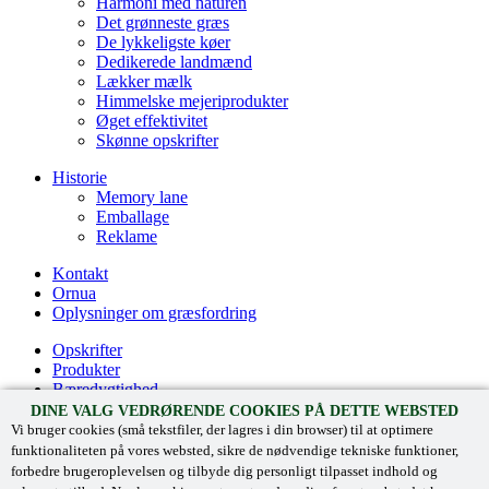
Harmoni med naturen
Det grønneste græs
De lykkeligste køer
Dedikerede landmænd
Lækker mælk
Himmelske mejeriprodukter
Øget effektivitet
Skønne opskrifter
Historie
Memory lane
Emballage
Reklame
Kontakt
Ornua
Oplysninger om græsfordring
Opskrifter
Produkter
Bæredygtighed
Historie
DINE VALG VEDRØRENDE COOKIES PÅ DETTE WEBSTED
Vi bruger cookies (små tekstfiler, der lagres i din browser) til at optimere
Kreate with Kerrygold
funktionaliteten på vores websted, sikre de nødvendige tekniske funktioner,
Kontakt
forbedre brugeroplevelsen og tilbyde dig personligt tilpasset indhold og
Kerrygold Irish Cream Liqueur