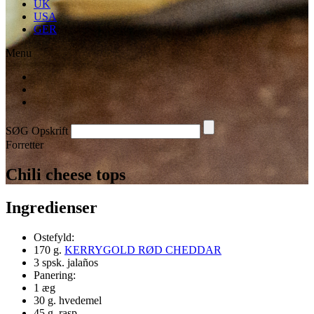
UK
USA
GER
Menu
SØG Opskrift
Forretter
Chili cheese tops
Ingredienser
Ostefyld:
170 g.
KERRYGOLD RØD CHEDDAR
3 spsk. jalaños
Panering:
1 æg
30 g. hvedemel
45 g. rasp