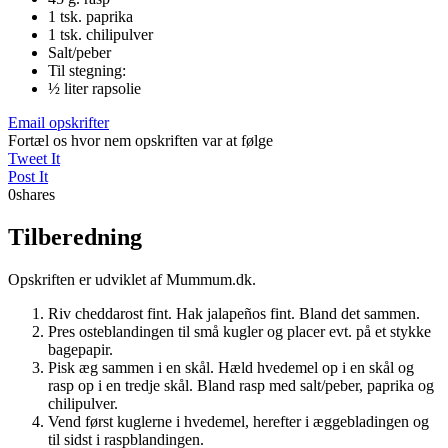
1 tsk. paprika
1 tsk. chilipulver
Salt/peber
Til stegning:
½ liter rapsolie
Email opskrifter
Fortæl os hvor nem opskriften var at følge
Tweet It
Post It
0
shares
Tilberedning
Opskriften er udviklet af Mummum.dk.
Riv cheddarost fint. Hak jalapeños fint. Bland det sammen.
Pres osteblandingen til små kugler og placer evt. på et stykke
bagepapir.
Pisk æg sammen i en skål. Hæld hvedemel op i en skål og
rasp op i en tredje skål. Bland rasp med salt/peber, paprika og
chilipulver.
Vend først kuglerne i hvedemel, herefter i æggebladingen og
til sidst i raspblandingen.