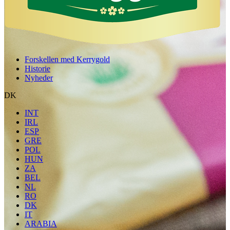
Forskellen med Kerrygold
Historie
Nyheder
DK
INT
IRL
ESP
GRE
POL
HUN
ZA
BEL
NL
RO
DK
IT
ARABIA