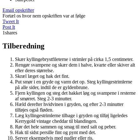
Email opskrifter
Fortæl os hvor nem opskriften var at følge
Tweet It
Post It
1
shares
Tilberedning
Skær kyllingebrystfileterne i strimler på cirka 1,5 centimeter.
Rengør svampene og skær dem i halve, kvarte eller skiver alt
efter deres størrelse.
Skræl læget og hak det fint.
Put smør i en gryde og varm det op. Steg kyllingestrimlerne
på alle sider, indtil de er gyldenbrune.
Fjern kyllingen og steg det hakket løg og svampene i resterne
af smørret. Steg 2-3 minutter.
Hæld derefter hvidvinen i gryden, og efter 2-3 minutter
tilføjes også fløden.
Læg kyllingestrimlerne tilbage i gryden og tilføj ligeledes
Kerrygold vintage cheddar til blandingen.
Rør det hele sammen og smag til med salt og peber.
Hak til sidst persille fint og pynt med det.
Server eksempelvis med nudler eller ris.