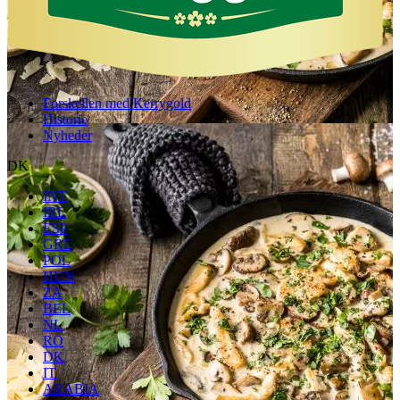
Forskellen med Kerrygold
Historie
Nyheder
DK
INT
IRL
ESP
GRE
POL
HUN
ZA
BEL
NL
RO
DK
IT
ARABIA