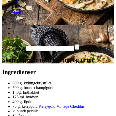
UK
USA
GER
Menu
SØG Opskrift
Svampegryde med kylling og urter
Ingredienser
600 g. kyllingebrystfilet
500 g. brune champignon
1 løg, finthakket
125 ml. hvidvin
400 g. fløde
75 g. kerrygold
Kerrygold Vintage Cheddar
½ bundt persille
Salt/peber