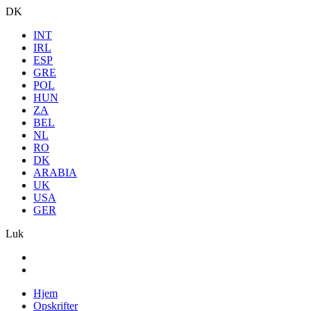
DK
INT
IRL
ESP
GRE
POL
HUN
ZA
BEL
NL
RO
DK
ARABIA
UK
USA
GER
Luk
Hjem
Opskrifter