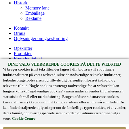
Historie
Memory lane
Emballage
Reklame
Kontakt
Ornua
Oplysninger om græsfordring
Opskrifter
Produkter
Bæredygtighed
Historie
DINE VALG VEDRØRENDE COOKIES PÅ DETTE WEBSTED
Vi bruger cookies (små tekstfiler, der lagres i din browser) til at optimere
Kreate with Kerrygold
funktionaliteten på vores websted, sikre de nødvendige tekniske funktioner,
Kontakt
forbedre brugeroplevelsen og tilbyde dig personligt tilpasset indhold og
Kerrygold Irish Cream Liqueur
relevante tilbud. Nogle cookies er strengt nødvendige for, at webstedet kan
Ornua
fungere korrekt ("nødvendige cookies"), mens andre anvendes til præferencer,
statistiske formål eller markedsføring. Brugen af disse sidstnævnte cookies
kræver dit samtykke, som du frit kan give, afvise eller ændre når som helst. Du
kan finde detaljerede oplysninger om de forskellige typer cookies, vi anvender,
‘Kerrygold’ and associated logos are registered trade marks.
deres formål, opbevaringsperiode samt hvordan du administrerer dine valg i
©
Ornua 2024
. All Rights Reserved.
vores
Cookie Centre
.
Fortrolighedspolitik