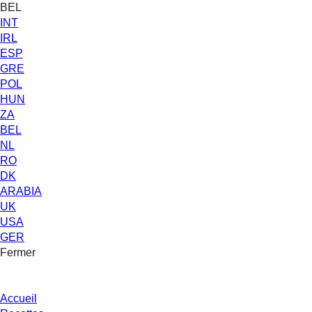
BEL
INT
IRL
ESP
GRE
POL
HUN
ZA
BEL
NL
RO
DK
ARABIA
UK
USA
GER
Fermer
Accueil