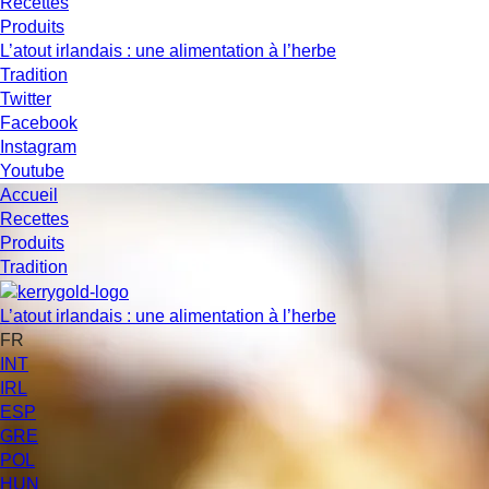
Recettes
Produits
L’atout irlandais : une alimentation à l’herbe
Tradition
Twitter
Facebook
Instagram
Youtube
Accueil
Recettes
Produits
Tradition
L’atout irlandais : une alimentation à l’herbe
FR
INT
IRL
ESP
GRE
POL
HUN