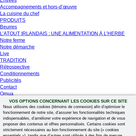
Entrées
Accompagnements et hors-d’œuvre
La cuisine du chef
PRODUITS
Beurres
L’ATOUT IRLANDAIS : UNE ALIMENTATION À L’HERBE
Notre ferme
Notre démarche
Live
TRADITION
Rétrospective
Conditionnements
Publicités
Contact
Ornua
Le lait de foin, qu’est-ce que c’est ?
VOS OPTIONS CONCERNANT LES COOKIES SUR CE SITE
Recipes
Nous utilisons des cookies (témoins de connexion) afin d’optimiser le
fonctionnement de notre site, d’assurer les fonctionnalités techniques
Products
indispensables, d’améliorer votre expérience de navigation et de vous
L’ATOUT IRLANDAIS : UNE ALIMENTATION À L’HERBE
proposer des contenus et offres personnalisés. Certains cookies sont
Tradition
strictement nécessaires au bon fonctionnement du site (« cookies
Contact
essentiels »), tandis que d’autres sont utilisés à des fins de mesure