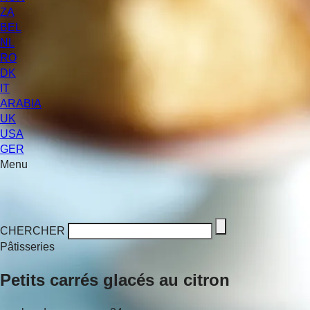
ZA
BEL
NL
RO
DK
IT
ARABIA
UK
USA
GER
Menu
CHERCHER
Pâtisseries
Petits carrés glacés au citron