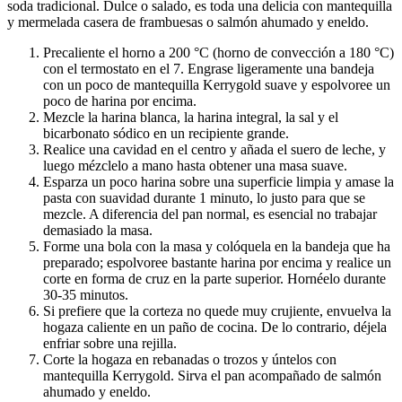
soda tradicional. Dulce o salado, es toda una delicia con mantequilla
y mermelada casera de frambuesas o salmón ahumado y eneldo.
Precaliente el horno a 200 °C (horno de convección a 180 °C)
con el termostato en el 7. Engrase ligeramente una bandeja
con un poco de mantequilla Kerrygold suave y espolvoree un
poco de harina por encima.
Mezcle la harina blanca, la harina integral, la sal y el
bicarbonato sódico en un recipiente grande.
Realice una cavidad en el centro y añada el suero de leche, y
luego mézclelo a mano hasta obtener una masa suave.
Esparza un poco harina sobre una superficie limpia y amase la
pasta con suavidad durante 1 minuto, lo justo para que se
mezcle. A diferencia del pan normal, es esencial no trabajar
demasiado la masa.
Forme una bola con la masa y colóquela en la bandeja que ha
preparado; espolvoree bastante harina por encima y realice un
corte en forma de cruz en la parte superior. Hornéelo durante
30-35 minutos.
Si prefiere que la corteza no quede muy crujiente, envuelva la
hogaza caliente en un paño de cocina. De lo contrario, déjela
enfriar sobre una rejilla.
Corte la hogaza en rebanadas o trozos y úntelos con
mantequilla Kerrygold. Sirva el pan acompañado de salmón
ahumado y eneldo.