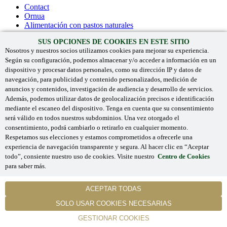
Contact
Ornua
Alimentación con pastos naturales
SUS OPCIONES DE COOKIES EN ESTE SITIO
Recipes
Products
Nosotros y nuestros socios utilizamos cookies para mejorar su experiencia.
Sostenibilidad
Según su configuración, podemos almacenar y/o acceder a información en un
Herencia
dispositivo y procesar datos personales, como su dirección IP y datos de
navegación, para publicidad y contenido personalizados, medición de
Campañas
anuncios y contenidos, investigación de audiencia y desarrollo de servicios.
Contact
Además, podemos utilizar datos de geolocalización precisos e identificación
Kerrygold Irish Cream Liqueur
mediante el escaneo del dispositivo. Tenga en cuenta que su consentimiento
Ornua
será válido en todos nuestros subdominios. Una vez otorgado el
consentimiento, podrá cambiarlo o retirarlo en cualquier momento.
Respetamos sus elecciones y estamos comprometidos a ofrecerle una
experiencia de navegación transparente y segura. Al hacer clic en “Aceptar
'Kerrygold' y los logotipos asociados son marcas registradas.
todo”, consiente nuestro uso de cookies. Visite nuestro
Centro de Cookies
©
Ornua 2024
. Todos los derechos reservados.
para saber más.
Términos y condiciones
COOKIES NECESARIAS
ACEPTAR TODAS
Privacidad
Cookies Centre
SOLO USAR COOKIES NECESARIAS
GESTIONAR COOKIES
web design
by
ebow
the
digital agency