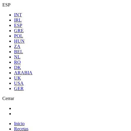
ESP
INT
IRL
ESP
GRE
POL
HUN
ZA
BEL
NL
RO
DK
ARABIA
UK
USA
GER
Cerrar
Inicio
Recetas