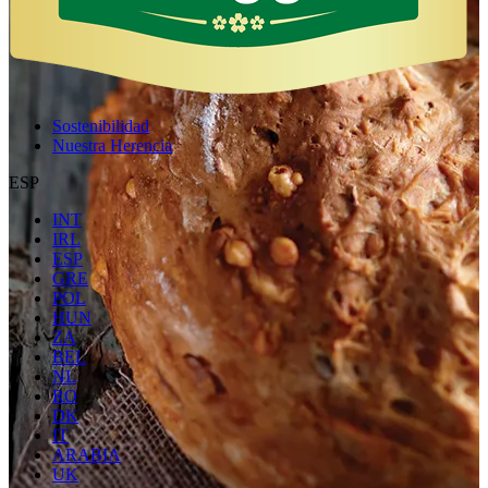
Sostenibilidad
Nuestra Herencia
ESP
INT
IRL
ESP
GRE
POL
HUN
ZA
BEL
NL
RO
DK
IT
ARABIA
UK