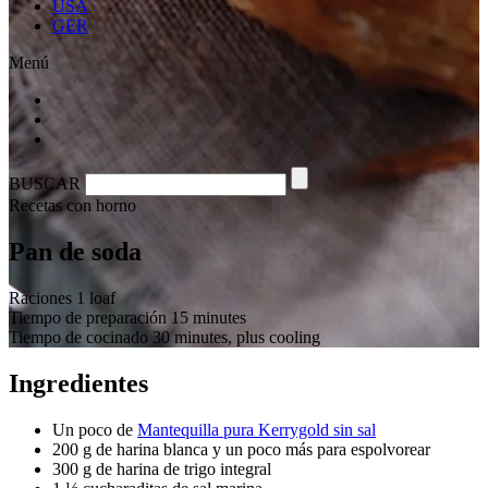
USA
GER
Menú
BUSCAR
Recetas con horno
Pan de soda
Raciones 1 loaf
Tiempo de preparación
15 minutes
Tiempo de cocinado
30 minutes, plus cooling
Ingredientes
Un poco de
Mantequilla pura Kerrygold sin sal
200 g de harina blanca y un poco más para espolvorear
300 g de harina de trigo integral