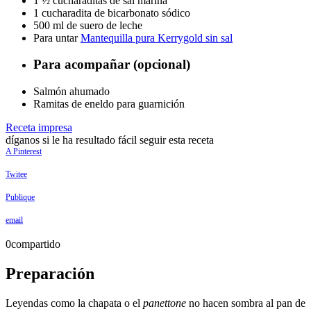
1 ½ cucharaditas de sal marina
1 cucharadita de bicarbonato sódico
500 ml de suero de leche
Para untar
Mantequilla pura Kerrygold sin sal
Para acompañar (opcional)
Salmón ahumado
Ramitas de eneldo para guarnición
Receta impresa
díganos si le ha resultado fácil seguir esta receta
A Pinterest
Twitee
Publique
email
0
compartido
Preparación
Leyendas como la chapata o el
panettone
no hacen sombra al pan de