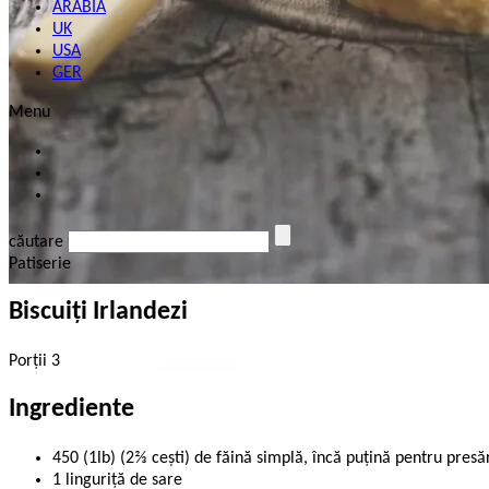
ARABIA
UK
USA
GER
Menu
căutare
Patiserie
Biscuiţi Irlandezi
Porții 3
Ingrediente
450 (1lb) (2⅔ ceşti) de făină simplă, încă puţină pentru presă
1 linguriţă de sare