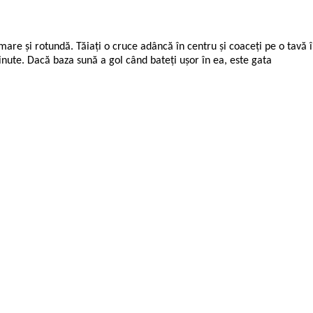
ă mare şi rotundă. Tăiaţi o cruce adâncă în centru şi coaceţi pe o tavă
minute. Dacă baza sună a gol când bateţi uşor în ea, este gata