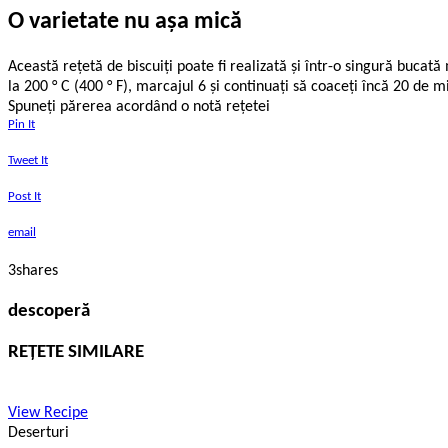
O varietate nu aşa mică
Această reţetă de biscuiţi poate fi realizată şi într-o singură bucat
la 200 ° C (400 ° F), marcajul 6 şi continuaţi să coaceţi încă 20 de 
Spuneți părerea acordând o notă rețetei
Pin It
Tweet It
Post It
email
3
shares
descoperă
REȚETE SIMILARE
View Recipe
Deserturi