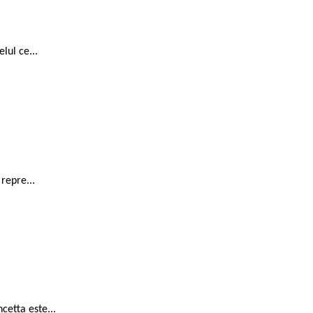
lul ce...
repre...
cetta este...