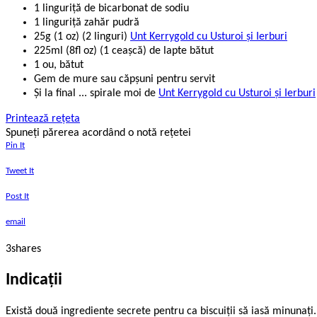
1 linguriţă de bicarbonat de sodiu
1 linguriţă zahăr pudră
25g (1 oz) (2 linguri)
Unt Kerrygold cu Usturoi şi Ierburi
225ml (8fl oz) (1 ceaşcă) de lapte bătut
1 ou, bătut
Gem de mure sau căpşuni pentru servit
Şi la final ... spirale moi de
Unt Kerrygold cu Usturoi şi Ierburi
Printează rețeta
Spuneți părerea acordând o notă rețetei
Pin It
Tweet It
Post It
email
3
shares
Indicații
Există două ingrediente secrete pentru ca biscuiţii să iasă minunaţi.