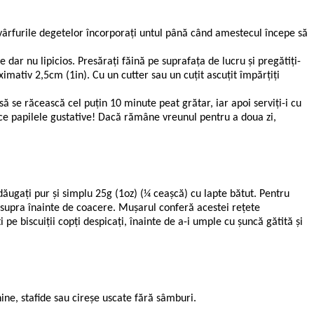
cu vârfurile degetelor încorporaţi untul până când amestecul începe să
 dar nu lipicios. Presăraţi făină pe suprafaţa de lucru şi pregătiţi-
oximativ 2,5cm (1in). Cu un cutter sau un cuţit ascuţit împărţiţi
ă se răcească cel puţin 10 minute peat grătar, iar apoi serviţi-i cu
ace papilele gustative! Dacă rămâne vreunul pentru a doua zi,
ăugaţi pur şi simplu 25g (1oz) (¼ ceaşcă) cu lapte bătut. Pentru
easupra înainte de coacere. Muşarul conferă acestei reţete
pe biscuiţii copţi despicaţi, înainte de a-i umple cu şuncă gătită şi
ine, stafide sau cireşe uscate fără sâmburi.