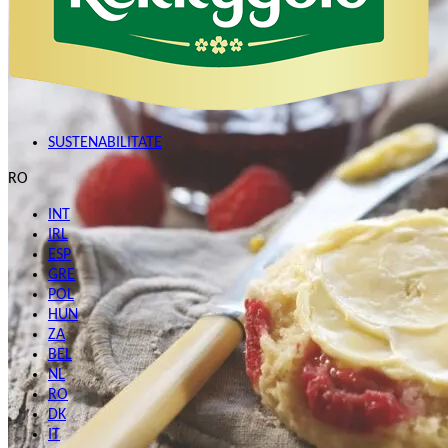
SUSTENABILITATE
RO
INT
IRL
ESP
GRE
POL
HUN
ZA
BEL
NL
RO
DK
IT