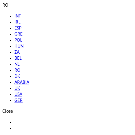
RO
INT
IRL
ESP
GRE
POL
HUN
ZA
BEL
NL
RO
DK
ARABIA
UK
USA
GER
Close