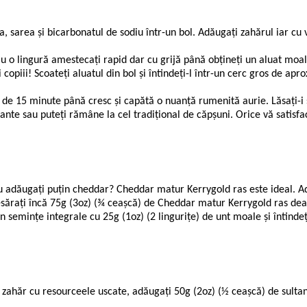
ina, sarea şi bicarbonatul de sodiu într-un bol. Adăugaţi zahărul iar 
 Cu o lingură amestecaţi rapid dar cu grijă până obţineţi un aluat moale
 copiii! Scoateţi aluatul din bol şi întindeţi-l într-un cerc gros de apr
p de 15 minute până cresc şi capătă o nuanţă rumenită aurie. Lăsaţi-i s
nte sau puteţi rămâne la cel tradiţional de căpşuni. Orice vă satisf
 nu adăugaţi puţin cheddar? Cheddar matur Kerrygold ras este ideal. Ad
i presăraţi încă 75g (3oz) (¾ ceaşcă) de Cheddar matur Kerrygold ras d
seminţe integrale cu 25g (1oz) (2 linguriţe) de unt moale şi întindeţi 
 zahăr cu resourceele uscate, adăugaţi 50g (2oz) (½ ceaşcă) de sultan