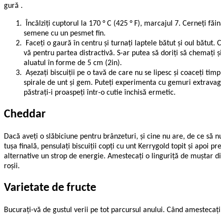
gură .
Încălziţi cuptorul la 170 ° C (425 ° F), marcajul 7. Cerneţi fă
semene cu un pesmet fin.
Faceţi o gaură în centru şi turnaţi laptele bătut şi oul bătut.
vă pentru partea distractivă. S-ar putea să doriţi să chemaţi şi
aluatul în forme de 5 cm (2in).
Aşezaţi biscuiţii pe o tavă de care nu se lipesc şi coaceţi tim
spirale de unt şi gem. Puteţi experimenta cu gemuri extravaga
păstraţi-i proaspeţi într-o cutie închisă ermetic.
Cheddar
Dacă aveţi o slăbiciune pentru brânzeturi, şi cine nu are, de ce să
tuşa finală, pensulaţi biscuiţii copţi cu unt Kerrygold topit şi apo
alternative un strop de energie. Amestecaţi o linguriţă de muştar din 
roşii.
Varietate de fructe
Bucuraţi-vă de gustul verii pe tot parcursul anului. Când amestecaţi