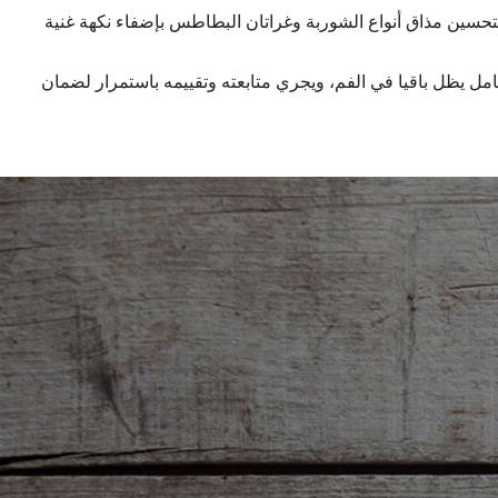
هي، يضاف هذا الجبن لتحسين مذاق أنواع الشوربة وغراتان البطاطس بإضفاء نكهة غنية
امل يظل باقيا في الفم، ويجري متابعته وتقييمه باستمرار لضمان