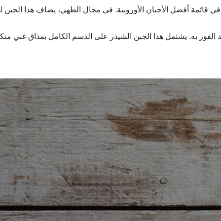
در Kerrygold Vintage Cheddar مكانة مرموقة في قائمة أفضل الأجبان الأوروبية. في مجال الط
 الفوز به. يشتمل هذا الجبن الشيدر على الدسم الكامل بمذاق غني متك