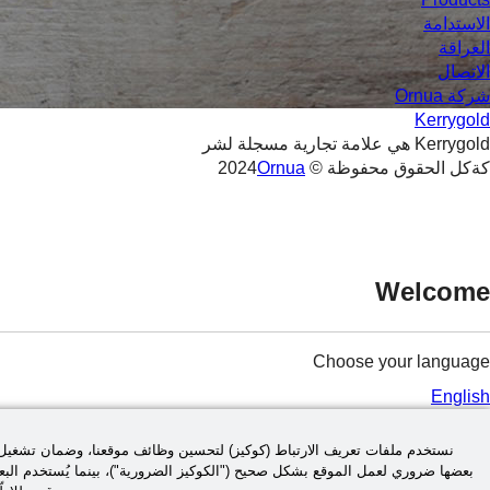
الاستدامة
العراقة
الاتصال
شركة Ornua
Kerrygold
Kerrygold هي علامة تجارية مسجلة لشر
كةكل الحقوق محفوظة © 2024
Ornua
Welcome
Choose your language
English
مرحبا. فضلا اختر لغتك
نستخدم ملفات تعريف الارتباط (كوكيز) لتحسين وظائف موقعنا، وضمان تشغيل ا
بعضها ضروري لعمل الموقع بشكل صحيح ("الكوكيز الضرورية")، بينما يُستخدم البعض ا