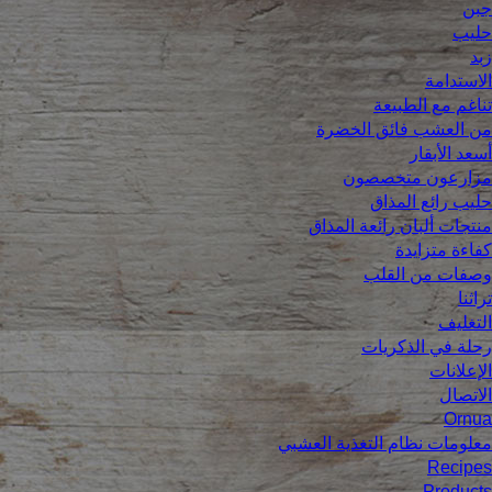
جبن
حليب
زبد
الاستدامة
تناغم مع الطبيعة
من العشب فائق الخضرة
أسعد الأبقار
مزارعون متخصصون
حليب رائع المذاق
منتجات ألبان رائعة المذاق
كفاءة متزايدة
وصفات من القلب
تراثنا
التغليف
رحلة في الذكريات
الإعلانات
الاتصال
Ornua
معلومات نظام التغذية العشبي
Recipes
Products