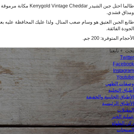
طالما احتل جبن الشي
ومذاق قشدي.
طابع الجبن العتيق هو وسام صعب المنال. ولذا عليك المحافظة عليه بعد
الجودة الفائقة.
الأحجام المتوفرة: 200 جم.
بحث
+ تابعنا
Twitter
Facebook
Instagram
Youtube
وصفات الطهي
أطباق التحلية
الأطباق الجانبية والخفيفة
الأطباق الرئيسية
المقبلات
عملية الخبز
ركن الطهاة
المنتجات