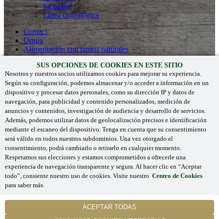
Embalaje
Línea cronológica
Contact
Ornua
Alimentación con pastos naturales
SUS OPCIONES DE COOKIES EN ESTE SITIO
Recipes
Products
Nosotros y nuestros socios utilizamos cookies para mejorar su experiencia.
Sostenibilidad
Según su configuración, podemos almacenar y/o acceder a información en un
Herencia
dispositivo y procesar datos personales, como su dirección IP y datos de
navegación, para publicidad y contenido personalizados, medición de
Campañas
anuncios y contenidos, investigación de audiencia y desarrollo de servicios.
Contact
Además, podemos utilizar datos de geolocalización precisos e identificación
Kerrygold Irish Cream Liqueur
mediante el escaneo del dispositivo. Tenga en cuenta que su consentimiento
Ornua
será válido en todos nuestros subdominios. Una vez otorgado el
consentimiento, podrá cambiarlo o retirarlo en cualquier momento.
Respetamos sus elecciones y estamos comprometidos a ofrecerle una
experiencia de navegación transparente y segura. Al hacer clic en “Aceptar
'Kerrygold' y los logotipos asociados son marcas registradas.
todo”, consiente nuestro uso de cookies. Visite nuestro
Centro de Cookies
©
Ornua 2024
. Todos los derechos reservados.
para saber más.
Términos y condiciones
COOKIES NECESARIAS
ACEPTAR TODAS
Privacidad