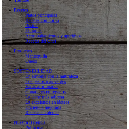
Youtube
Recetas
Platos principales
Recetas con horno
Postres
Entrantes
Acompañamientos y aperitivos
Recetas del Chef
Productos
Mantequilla
Queso
SOSTENIBILIDAD
En armonía con la naturaleza
Los pastos más verdes
Vacas afortunadas
Ganaderos entregados
La leche más sabrosa
La excelencia en lácteos
Eficiencia mejorada
Recetas suculentas
Nuestra Herencia
Publicidad