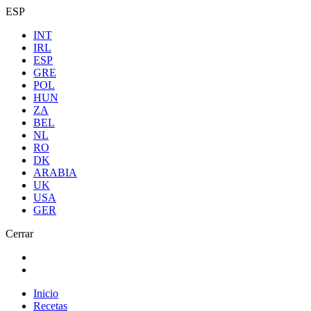
ESP
INT
IRL
ESP
GRE
POL
HUN
ZA
BEL
NL
RO
DK
ARABIA
UK
USA
GER
Cerrar
Inicio
Recetas