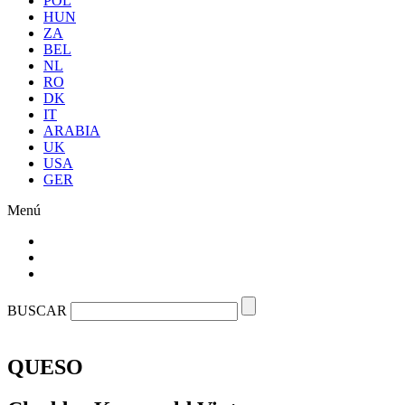
POL
HUN
ZA
BEL
NL
RO
DK
IT
ARABIA
UK
USA
GER
Menú
BUSCAR
QUESO